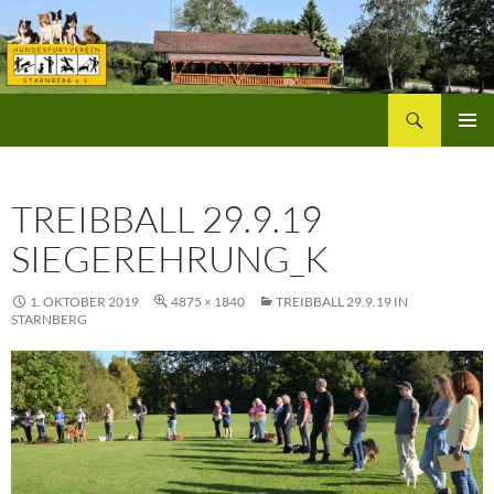
Zum
Inhalt
springen
Suchen
Hundesportverein Starnberg
PRIMÄR
MENÜ
TREIBBALL 29.9.19
SIEGEREHRUNG_K
1. OKTOBER 2019
4875 × 1840
TREIBBALL 29.9.19 IN
STARNBERG