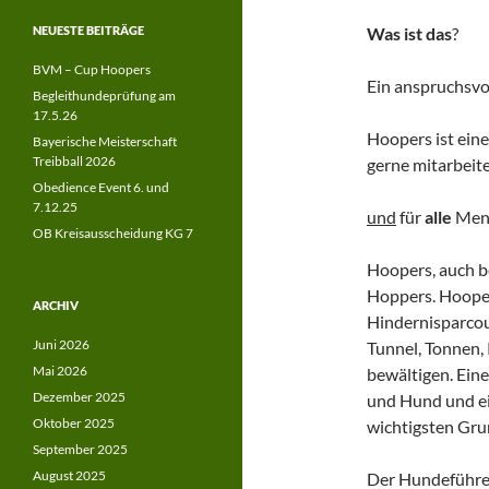
NEUESTE BEITRÄGE
Was ist
das
?
BVM – Cup Hoopers
Ein anspruchsvo
Begleithundeprüfung am
17.5.26
Hoopers ist ein
Bayerische Meisterschaft
Treibball 2026
gerne mitarbeit
Obedience Event 6. und
7.12.25
und
für
alle
Mens
OB Kreisausscheidung KG 7
Hoopers, auch b
Hoppers. Hooper
ARCHIV
Hindernisparcou
Juni 2026
Tunnel, Tonnen, 
Mai 2026
bewältigen. Ein
Dezember 2025
und Hund und ei
Oktober 2025
wichtigsten Gru
September 2025
August 2025
Der Hundeführer