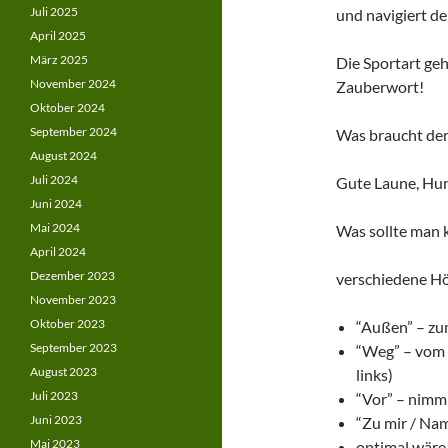
Juli 2025
und navigiert d
April 2025
März 2025
Die Sportart geht
November 2024
Zauberwort!
Oktober 2024
September 2024
Was braucht der
August 2024
Juli 2024
Gute Laune, Hund
Juni 2024
Mai 2024
Was sollte man 
April 2024
Dezember 2023
verschiedene Hö
November 2023
Oktober 2023
“Außen” – zu
September 2023
“Weg” – vom 
August 2023
links)
Juli 2023
“Vor” – nimm 
Juni 2023
“Zu mir / Na
Mai 2023
optimal wäre 