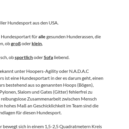
ller Hundesport aus den USA.
e Hundesportart für
alle
gesunden Hunderassen, die
en, ob
groß
oder
klein
,
ch, ob
sportlich
oder
Sofa
liebend.
ekannt unter Hoopers-Agility oder N.A.D.A.C
s ist eine Hundesportart in der es darum geht, einen
rs bestehend aus so genannten Hoops (Bögen),
Pylonen, Slalom und Gates (Gitter) fehlerfrei zu
e reibungslose Zusammenarbeit zwischen Mensch
n hohes Maß an Geschicklichkeit im Team sind die
ndlagen für diesen Hundesport.
 bewegt sich in einem 1,5-2,5 Quadratmetern Kreis