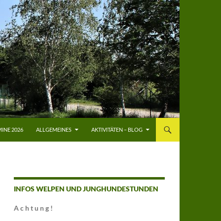
INE 2026
ALLGEMEINES
AKTIVITÄTEN – BLOG
INFOS WELPEN UND JUNGHUNDESTUNDEN
A c h t u n g !