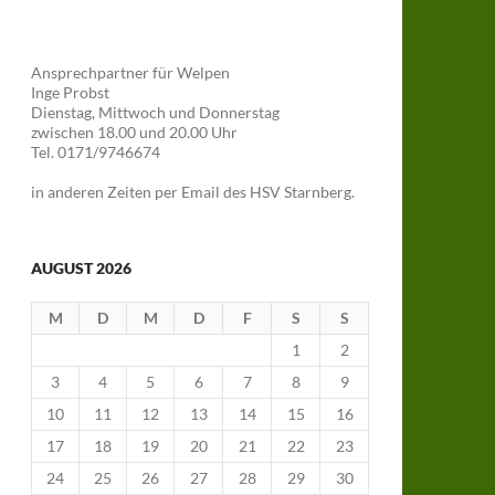
Ansprechpartner für Welpen
Inge Probst
Dienstag, Mittwoch und Donnerstag
zwischen 18.00 und 20.00 Uhr
Tel. 0171/9746674
in anderen Zeiten per Email des HSV Starnberg.
AUGUST 2026
M
D
M
D
F
S
S
1
2
3
4
5
6
7
8
9
10
11
12
13
14
15
16
17
18
19
20
21
22
23
24
25
26
27
28
29
30