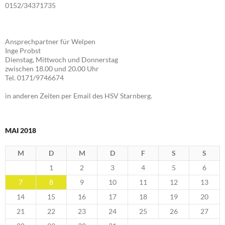
0152/34371735
Ansprechpartner für Welpen
Inge Probst
Dienstag, Mittwoch und Donnerstag
zwischen 18.00 und 20.00 Uhr
Tel. 0171/9746674
in anderen Zeiten per Email des HSV Starnberg.
MAI 2018
M
D
M
D
F
S
S
1
2
3
4
5
6
7
8
9
10
11
12
13
14
15
16
17
18
19
20
21
22
23
24
25
26
27