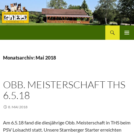
Zum
Inhalt
springen
Suchen
Hundesportverein Starnberg
PRIMÄR
MENÜ
Monatsarchiv: Mai 2018
OBB. MEISTERSCHAFT THS
6.5.18
8. MAI 2018
Am 6.5.18 fand die diesjährige Obb. Meisterschaft in THS beim
PSV Loisachtl statt. Unsere Starnberger Starter erreichten