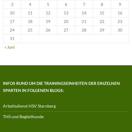
3
4
5
6
7
8
9
10
11
12
13
14
15
16
17
18
19
20
21
22
23
24
25
26
27
28
29
30
31
« Juni
INFOS RUND UM DIE TRAININGSEINHEITEN DER EINZELNEN
SPARTEN IN FOLGENEN BLOGS:
Arbeitsdienst HSV Starnberg
THS und Begleithunde