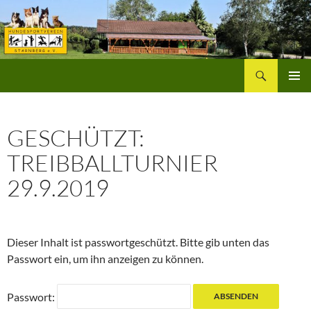
Zum
Inhalt
springen
Suchen
Hundesportverein Starnberg
PRIMÄR
MENÜ
GESCHÜTZT:
TREIBBALLTURNIER
29.9.2019
Dieser Inhalt ist passwortgeschützt. Bitte gib unten das
Passwort ein, um ihn anzeigen zu können.
Passwort: