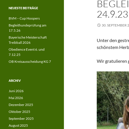
BEGLE
NEUESTE BEITRÄGE
24.9.23
BVM – Cup Hoopers
Begleithundeprüfung am
30. SEPTEMBER 
17.5.26
Bayerische Meisterschaft
Unter den gestr
Treibball 2026
schönstem Herbs
Obedience Event 6. und
7.12.25
Wir gratulieren
OB Kreisausscheidung KG 7
ARCHIV
Juni 2026
Mai 2026
Dezember 2025
Oktober 2025
September 2025
August 2025