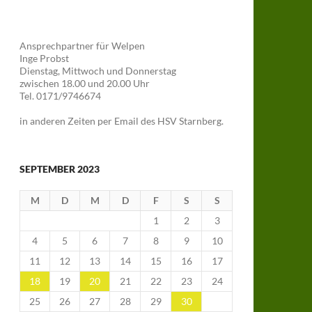
Ansprechpartner für Welpen
Inge Probst
Dienstag, Mittwoch und Donnerstag
zwischen 18.00 und 20.00 Uhr
Tel. 0171/9746674
in anderen Zeiten per Email des HSV Starnberg.
SEPTEMBER 2023
M
D
M
D
F
S
S
1
2
3
4
5
6
7
8
9
10
11
12
13
14
15
16
17
18
19
20
21
22
23
24
25
26
27
28
29
30