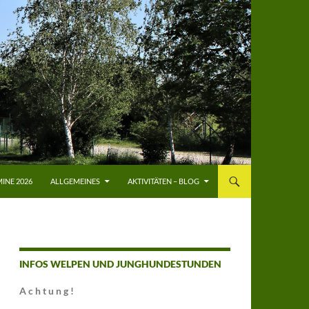
INE 2026
ALLGEMEINES
AKTIVITÄTEN – BLOG
INFOS WELPEN UND JUNGHUNDESTUNDEN
A c h t u n g !