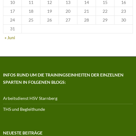
10
11
12
13
14
15
16
17
18
19
20
21
22
23
24
25
26
27
28
29
30
31
« Juni
INFOS RUND UM DIE TRAININGSEINHEITEN DER EINZELNEN
SPARTEN IN FOLGENEN BLOGS:
Arbeitsdienst HSV Starnberg
THS und Begleithunde
NEUESTE BEITRÄGE