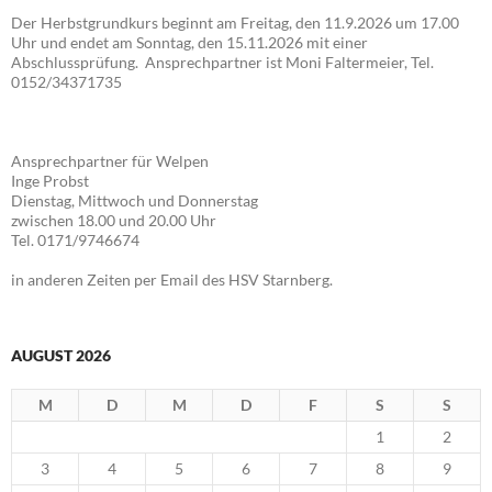
Der Herbstgrundkurs beginnt am Freitag, den 11.9.2026 um 17.00
Uhr und endet am Sonntag, den 15.11.2026 mit einer
Abschlussprüfung. Ansprechpartner ist Moni Faltermeier, Tel.
0152/34371735
Ansprechpartner für Welpen
Inge Probst
Dienstag, Mittwoch und Donnerstag
zwischen 18.00 und 20.00 Uhr
Tel. 0171/9746674
in anderen Zeiten per Email des HSV Starnberg.
AUGUST 2026
M
D
M
D
F
S
S
1
2
3
4
5
6
7
8
9