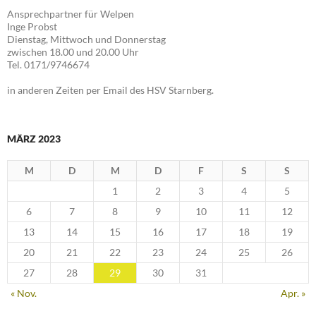
Ansprechpartner für Welpen
Inge Probst
Dienstag, Mittwoch und Donnerstag
zwischen 18.00 und 20.00 Uhr
Tel. 0171/9746674
in anderen Zeiten per Email des HSV Starnberg.
MÄRZ 2023
M
D
M
D
F
S
S
1
2
3
4
5
6
7
8
9
10
11
12
13
14
15
16
17
18
19
20
21
22
23
24
25
26
27
28
29
30
31
« Nov.
Apr. »