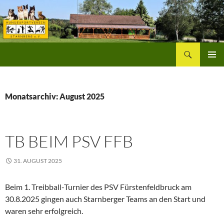
Zum
Inhalt
springen
Suchen
Hundesportverein Starnberg
PRIMÄR
MENÜ
Monatsarchiv: August 2025
TB BEIM PSV FFB
31. AUGUST 2025
Beim 1. Treibball-Turnier des PSV Fürstenfeldbruck am
30.8.2025 gingen auch Starnberger Teams an den Start und
waren sehr erfolgreich.