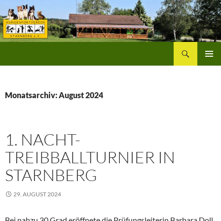
Zum
Inhalt
springen
Suchen
Hundesportverein Starnberg
PRIMÄR
MENÜ
Monatsarchiv: August 2024
1. NACHT-
TREIBBALLTURNIER IN
STARNBERG
29. AUGUST 2024
Bei nahzu 30 Grad eröffnete die Prüfungsleiterin Barbara Doll