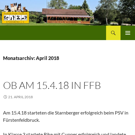
Zum
Inhalt
springen
Suchen
Hundesportverein Starnberg
PRIMÄR
MENÜ
Monatsarchiv: April 2018
OB AM 15.4.18 IN FFB
21. APRIL 2018
Am 15.4.18 starteten die Starnberger erfolgreich beim PSV in
Fürstenfeldbruck.
In Klasse 3 startete Rike mit Cupper erfolgreich und landete