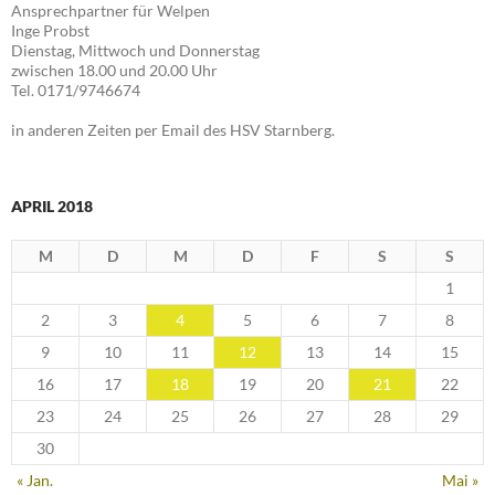
Ansprechpartner für Welpen
Inge Probst
Dienstag, Mittwoch und Donnerstag
zwischen 18.00 und 20.00 Uhr
Tel. 0171/9746674
in anderen Zeiten per Email des HSV Starnberg.
APRIL 2018
M
D
M
D
F
S
S
1
2
3
4
5
6
7
8
9
10
11
12
13
14
15
16
17
18
19
20
21
22
23
24
25
26
27
28
29
30
« Jan.
Mai »