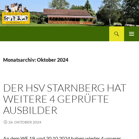
Zum
Inhalt
springen
Suchen
Hundesportverein Starnberg
PRIMÄR
MENÜ
Monatsarchiv: Oktober 2024
DER HSV STARNBERG HAT
WEITERE 4 GEPRÜFTE
AUSBILDER
26. OKTOBER 2024
An dem WE 19. und 20.10.2024 haben wieder 4 unserer