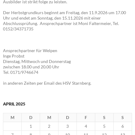
Ausbilder ist strikt folge zu leisten.
Der Herbstgrundkurs beginnt am Freitag, den 11.9.2026 um 17.00
Uhr und endet am Sonntag, den 15.11.2026 mit einer
Abschlussprüfung. Ansprechpartner ist Moni Faltermeier, Tel.
0152/34371735
Ansprechpartner für Welpen
Inge Probst
Dienstag, Mittwoch und Donnerstag
zwischen 18.00 und 20.00 Uhr
Tel. 0171/9746674
in anderen Zeiten per Email des HSV Starnberg.
APRIL 2025
M
D
M
D
F
S
S
1
2
3
4
5
6
7
8
9
10
11
12
13