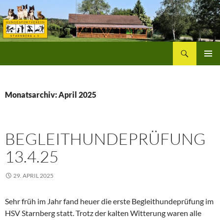
Zum
Inhalt
springen
Suchen
Hundesportverein Starnberg
PRIMÄR
MENÜ
Monatsarchiv: April 2025
BEGLEITHUNDEPRÜFUNG
13.4.25
29. APRIL 2025
Sehr früh im Jahr fand heuer die erste Begleithundeprüfung im
HSV Starnberg statt. Trotz der kalten Witterung waren alle