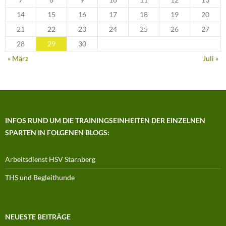
14
15
16
17
18
19
20
21
22
23
24
25
26
27
28
29
30
« März
Juli »
INFOS RUND UM DIE TRAININGSEINHEITEN DER EINZELNEN
SPARTEN IN FOLGENEN BLOGS:
Arbeitsdienst HSV Starnberg
THS und Begleithunde
NEUESTE BEITRÄGE