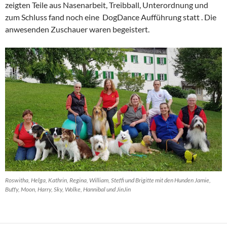
zeigten Teile aus Nasenarbeit, Treibball, Unterordnung und
zum Schluss fand noch eine DogDance Aufführung statt . Die
anwesenden Zuschauer waren begeistert.
Roswitha, Helga, Kathrin, Regina, William, Steffi und Brigitte mit den Hunden Jamie,
Buffy, Moon, Harry, Sky, Wolke, Hannibal und JinJin