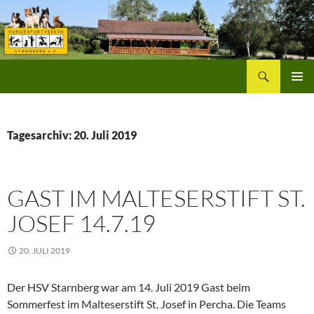
Zum
Inhalt
springen
Suchen
Hundesportverein Starnberg
PRIMÄR
MENÜ
Tagesarchiv: 20. Juli 2019
GAST IM MALTESERSTIFT ST.
JOSEF 14.7.19
20. JULI 2019
Der HSV Starnberg war am 14. Juli 2019 Gast beim
Sommerfest im Malteserstift St. Josef in Percha. Die Teams