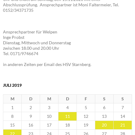
Abschlussprüfung. Ansprechpartner ist Moni Faltermeier, Tel.
0152/34371735
Ansprechpartner für Welpen
Inge Probst
Dienstag, Mittwoch und Donnerstag
zwischen 18.00 und 20.00 Uhr
Tel. 0171/9746674
in anderen Zeiten per Email des HSV Starnberg.
JULI 2019
M
D
M
D
F
S
S
1
2
3
4
5
6
7
8
9
10
11
12
13
14
15
16
17
18
19
20
21
22
23
24
25
26
27
28