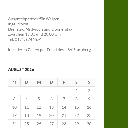
Ansprechpartner für Welpen
Inge Probst
Dienstag, Mittwoch und Donnerstag
zwischen 18.00 und 20.00 Uhr
Tel. 0171/9746674
in anderen Zeiten per Email des HSV Starnberg.
AUGUST 2026
M
D
M
D
F
S
S
1
2
3
4
5
6
7
8
9
10
11
12
13
14
15
16
17
18
19
20
21
22
23
24
25
26
27
28
29
30