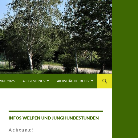
INE 2026
ALLGEMEINES
AKTIVITÄTEN – BLOG
INFOS WELPEN UND JUNGHUNDESTUNDEN
A c h t u n g !