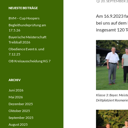
20. SEPTEMBER 
NEUESTE BEITRÄGE
Am 16.9.2023 fa
BVM – Cup Hoopers
bei uns auf dem
Begleithundeprüfung am
insgesamt 120 T
17.5.26
Bayerische Meisterschaft
Treibball 2026
Obedience Event 6. und
7.12.25
OB Kreisausscheidung KG 7
ARCHIV
Juni 2026
Klasse 3: Bayer. Meist
Mai 2026
Drittplatziert Rosmarie
Dezember 2025
Oktober 2025
September 2025
August 2025