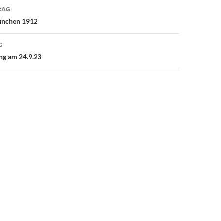
avigation
RAG
ünchen 1912
G
ng am 24.9.23