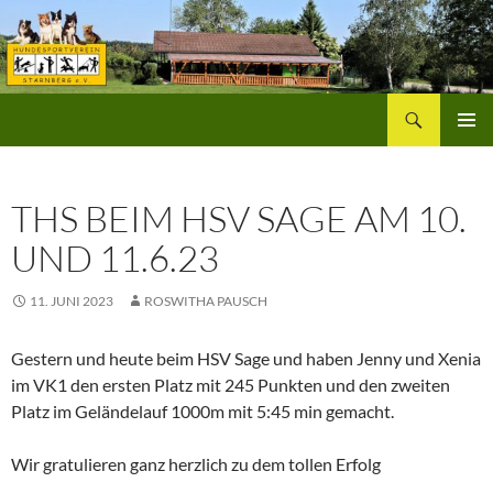
Zum
Inhalt
springen
Suchen
Hundesportverein Starnberg
PRIMÄR
MENÜ
THS BEIM HSV SAGE AM 10.
UND 11.6.23
11. JUNI 2023
ROSWITHA PAUSCH
Gestern und heute beim HSV Sage und haben Jenny und Xenia
im VK1 den ersten Platz mit 245 Punkten und den zweiten
Platz im Geländelauf 1000m mit 5:45 min gemacht.
Wir gratulieren ganz herzlich zu dem tollen Erfolg