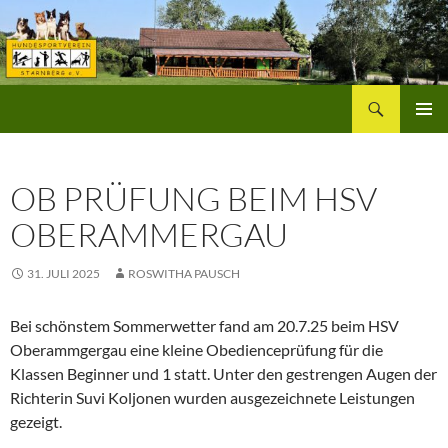
Zum
Inhalt
springen
Suchen
Hundesportverein Starnberg
PRIMÄR
MENÜ
OB PRÜFUNG BEIM HSV
OBERAMMERGAU
31. JULI 2025
ROSWITHA PAUSCH
Bei schönstem Sommerwetter fand am 20.7.25 beim HSV
Oberammgergau eine kleine Obedienceprüfung für die
Klassen Beginner und 1 statt. Unter den gestrengen Augen der
Richterin Suvi Koljonen wurden ausgezeichnete Leistungen
gezeigt.